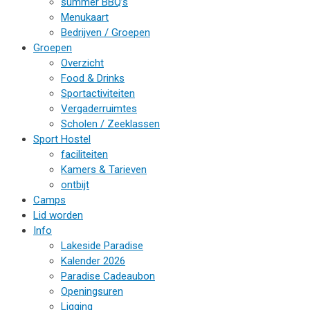
summer BBQ’s
Menukaart
Bedrijven / Groepen
Groepen
Overzicht
Food & Drinks
Sportactiviteiten
Vergaderruimtes
Scholen / Zeeklassen
Sport Hostel
faciliteiten
Kamers & Tarieven
ontbijt
Camps
Lid worden
Info
Lakeside Paradise
Kalender 2026
Paradise Cadeaubon
Openingsuren
Ligging