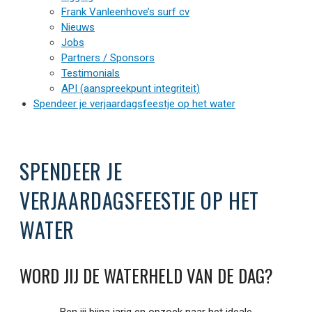
Frank Vanleenhove’s surf cv
Nieuws
Jobs
Partners / Sponsors
Testimonials
API (aanspreekpunt integriteit)
Spendeer je verjaardagsfeestje op het water
SPENDEER JE
VERJAARDAGSFEESTJE OP HET
WATER
WORD JIJ DE WATERHELD VAN DE DAG?
Ben jij bijna jarig en opzoek naar het ideale