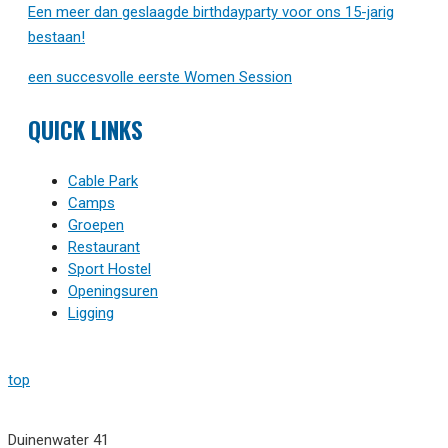
Een meer dan geslaagde birthdayparty voor ons 15-jarig
bestaan!
een succesvolle eerste Women Session
QUICK LINKS
Cable Park
Camps
Groepen
Restaurant
Sport Hostel
Openingsuren
Ligging
top
Duinenwater 41