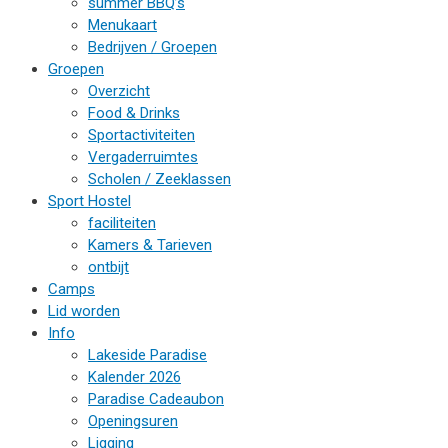
summer BBQ’s
Menukaart
Bedrijven / Groepen
Groepen
Overzicht
Food & Drinks
Sportactiviteiten
Vergaderruimtes
Scholen / Zeeklassen
Sport Hostel
faciliteiten
Kamers & Tarieven
ontbijt
Camps
Lid worden
Info
Lakeside Paradise
Kalender 2026
Paradise Cadeaubon
Openingsuren
Ligging